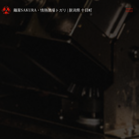
麺屋SAKURA・情熱酒場トガリ | 新潟県 十日町